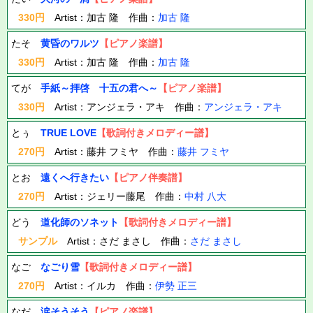
330円
Artist：加古 隆 作曲：
加古 隆
たそ
黄昏のワルツ
【ピアノ楽譜】
330円
Artist：加古 隆 作曲：
加古 隆
てが
手紙～拝啓 十五の君へ～
【ピアノ楽譜】
330円
Artist：アンジェラ・アキ 作曲：
アンジェラ・アキ
とぅ
TRUE LOVE
【歌詞付きメロディー譜】
270円
Artist：藤井 フミヤ 作曲：
藤井 フミヤ
とお
遠くへ行きたい
【ピアノ伴奏譜】
270円
Artist：ジェリー藤尾 作曲：
中村 八大
どう
道化師のソネット
【歌詞付きメロディー譜】
サンプル
Artist：さだ まさし 作曲：
さだ まさし
なご
なごり雪
【歌詞付きメロディー譜】
270円
Artist：イルカ 作曲：
伊勢 正三
なだ
涙そうそう
【ピアノ楽譜】