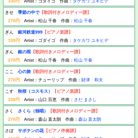
330円
Artist：ゴダイゴ 作曲：
タケカワ ユキヒデ
きせ
季節の中で
【歌詞付きメロディー譜】
270円
Artist：松山 千春 作曲：
松山 千春
ぎん
銀河鉄道999
【ピアノ楽譜】
330円
Artist：ゴダイゴ 作曲：
タケカワ ユキヒデ
ぎん
銀の雨
【歌詞付きメロディー譜】
270円
Artist：松山 千春 作曲：
松山 千春
ここ
心の旅
【歌詞付きメロディー譜】
270円
Artist：チューリップ 作曲：
財津 和夫
こす
秋桜（コスモス）
【ピアノ楽譜】
330円
Artist：山口 百恵 作曲：
さだ まさし
さく
さくら（独唱）
【歌詞付きメロディー譜】
270円
Artist：森山 直太朗 作曲：
森山 直太朗
さぼ
サボテンの花
【ピアノ伴奏譜】