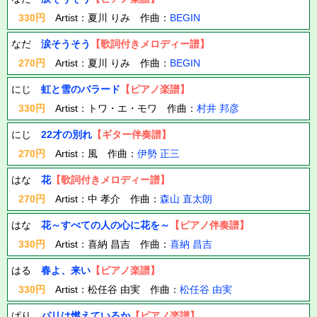
330円
Artist：夏川 りみ 作曲：
BEGIN
なだ
涙そうそう
【歌詞付きメロディー譜】
270円
Artist：夏川 りみ 作曲：
BEGIN
にじ
虹と雪のバラード
【ピアノ楽譜】
330円
Artist：トワ・エ・モワ 作曲：
村井 邦彦
にじ
22才の別れ
【ギター伴奏譜】
270円
Artist：風 作曲：
伊勢 正三
はな
花
【歌詞付きメロディー譜】
270円
Artist：中 孝介 作曲：
森山 直太朗
はな
花～すべての人の心に花を～
【ピアノ伴奏譜】
330円
Artist：喜納 昌吉 作曲：
喜納 昌吉
はる
春よ、来い
【ピアノ楽譜】
330円
Artist：松任谷 由実 作曲：
松任谷 由実
ぱり
パリは燃えているか
【ピアノ楽譜】