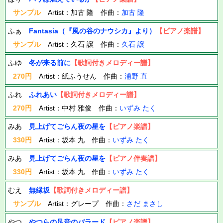
サンプル
Artist：加古 隆 作曲：
加古 隆
ふぁ
Fantasia（『風の谷のナウシカ』より）
【ピアノ楽譜】
サンプル
Artist：久石 譲 作曲：
久石 譲
ふゆ
冬が来る前に
【歌詞付きメロディー譜】
270円
Artist：紙ふうせん 作曲：
浦野 直
ふれ
ふれあい
【歌詞付きメロディー譜】
270円
Artist：中村 雅俊 作曲：
いずみ たく
みあ
見上げてごらん夜の星を
【ピアノ楽譜】
330円
Artist：坂本 九 作曲：
いずみ たく
みあ
見上げてごらん夜の星を
【ピアノ伴奏譜】
330円
Artist：坂本 九 作曲：
いずみ たく
むえ
無縁坂
【歌詞付きメロディー譜】
サンプル
Artist：グレープ 作曲：
さだ まさし
やつ
やつらの足音のバラード
【ピアノ楽譜】