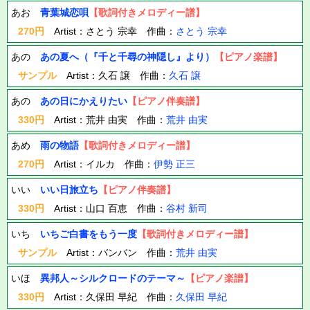
あお
青葉城恋唄
【歌詞付きメロディー譜】
270円
Artist：さとう 宗幸 作曲：
さとう 宗幸
あの
あの夏へ（『千と千尋の神隠し』より）
【ピアノ楽譜】
サンプル
Artist：久石 譲 作曲：
久石 譲
あの
あの日にかえりたい
【ピアノ伴奏譜】
330円
Artist：荒井 由実 作曲：
荒井 由実
あめ
雨の物語
【歌詞付きメロディー譜】
270円
Artist：イルカ 作曲：
伊勢 正三
いい
いい日旅立ち
【ピアノ伴奏譜】
330円
Artist：山口 百恵 作曲：
谷村 新司
いち
いちご白書をもう一度
【歌詞付きメロディー譜】
サンプル
Artist：バンバン 作曲：
荒井 由実
いほ
異邦人～シルクロードのテーマ～
【ピアノ楽譜】
330円
Artist：久保田 早紀 作曲：
久保田 早紀