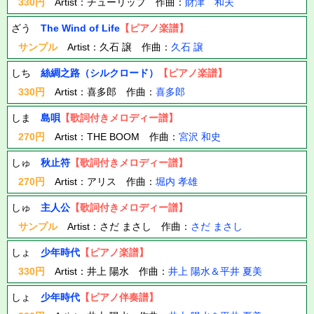
330円
Artist：チューリップ 作曲：
財津 和夫
ざう
The Wind of Life
【ピアノ楽譜】
サンプル
Artist：久石 譲 作曲：
久石 譲
しち
絲綢之路（シルクロード）
【ピアノ楽譜】
330円
Artist：喜多郎 作曲：
喜多郎
しま
島唄
【歌詞付きメロディー譜】
270円
Artist：THE BOOM 作曲：
宮沢 和史
しゅ
秋止符
【歌詞付きメロディー譜】
270円
Artist：アリス 作曲：
堀内 孝雄
しゅ
主人公
【歌詞付きメロディー譜】
サンプル
Artist：さだ まさし 作曲：
さだ まさし
しょ
少年時代
【ピアノ楽譜】
330円
Artist：井上 陽水 作曲：
井上 陽水＆平井 夏美
しょ
少年時代
【ピアノ伴奏譜】