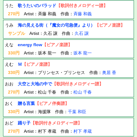
うた
歌うたいのバラッド
【歌詞付きメロディー譜】
270円
Artist：斉藤 和義 作曲：
斉藤 和義
うみ
海の見える街（『魔女の宅急便』より）
【ピアノ楽譜】
サンプル
Artist：久石 譲 作曲：
久石 譲
えな
energy flow
【ピアノ楽譜】
330円
Artist：坂本 龍一 作曲：
坂本 龍一
えむ
Ｍ
【ピアノ楽譜】
330円
Artist：プリンセス・プリンセス 作曲：
奥居 香
おお
大空と大地の中で
【歌詞付きメロディー譜】
270円
Artist：松山 千春 作曲：
松山 千春
おく
贈る言葉
【ピアノ伴奏譜】
330円
Artist：海援隊 作曲：
千葉 和臣
おど
踊り子
【歌詞付きメロディー譜】
270円
Artist：村下 孝蔵 作曲：
村下 孝蔵