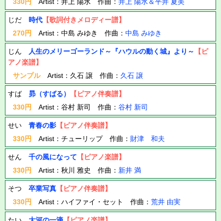
330円
Artist：井上 陽水 作曲：
井上 陽水＆平井 夏美
じだ
時代
【歌詞付きメロディー譜】
270円
Artist：中島 みゆき 作曲：
中島 みゆき
じん
人生のメリーゴーランド～『ハウルの動く城』より～
【ピ
アノ楽譜】
サンプル
Artist：久石 譲 作曲：
久石 譲
すば
昴（すばる）
【ピアノ伴奏譜】
330円
Artist：谷村 新司 作曲：
谷村 新司
せい
青春の影
【ピアノ伴奏譜】
330円
Artist：チューリップ 作曲：
財津 和夫
せん
千の風になって
【ピアノ楽譜】
330円
Artist：秋川 雅史 作曲：
新井 満
そつ
卒業写真
【ピアノ伴奏譜】
330円
Artist：ハイファイ・セット 作曲：
荒井 由実
たい
大河の一滴
【ピアノ楽譜】