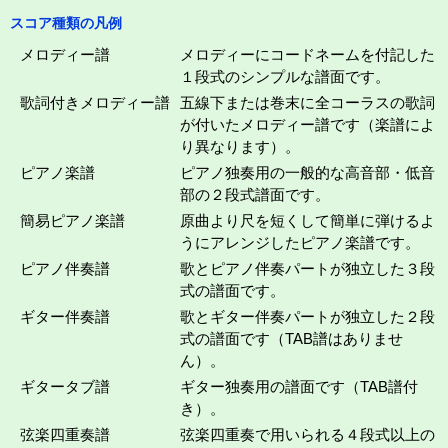
スコア種類の凡例
メロディー譜
メロディーにコードネームを付記した
１段式のシンプルな譜面です。
歌詞付きメロディー譜
五線下または巻末に全コーラスの歌詞
が付いたメロディー譜です（楽譜によ
り異なります）。
ピアノ楽譜
ピアノ独奏用の一般的な高音部・低音
部の２段式譜面です。
簡易ピアノ楽譜
原曲より尺を短くして簡単に弾けるよ
うにアレンジしたピアノ楽譜です。
ピアノ伴奏譜
歌とピアノ伴奏パートが独立した３段
式の譜面です。
ギター伴奏譜
歌とギター伴奏パートが独立した２段
式の譜面です（TAB譜はありませ
ん）。
ギタータブ譜
ギター独奏用の譜面です（TAB譜付
き）。
弦楽四重奏譜
弦楽四重奏で用いられる４段式以上の