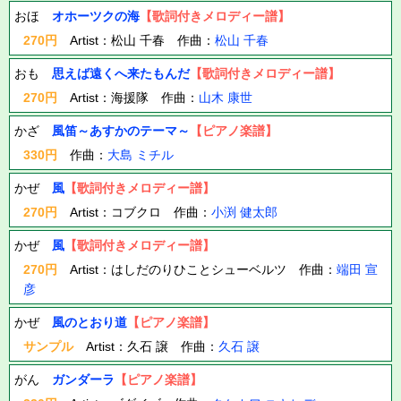
おほ
オホーツクの海
【歌詞付きメロディー譜】
270円
Artist：松山 千春 作曲：
松山 千春
おも
思えば遠くへ来たもんだ
【歌詞付きメロディー譜】
270円
Artist：海援隊 作曲：
山木 康世
かざ
風笛～あすかのテーマ～
【ピアノ楽譜】
330円
作曲：
大島 ミチル
かぜ
風
【歌詞付きメロディー譜】
270円
Artist：コブクロ 作曲：
小渕 健太郎
かぜ
風
【歌詞付きメロディー譜】
270円
Artist：はしだのりひことシューベルツ 作曲：
端田 宣
彦
かぜ
風のとおり道
【ピアノ楽譜】
サンプル
Artist：久石 譲 作曲：
久石 譲
がん
ガンダーラ
【ピアノ楽譜】