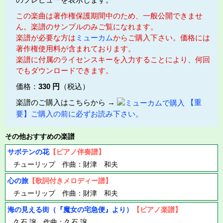
この楽曲は著作権保護期間中のため、一般公開できませ
ん。楽譜のサンプルのみご覧になれます。
楽譜が必要な方は
ミューカム
からご購入下さい。価格には
著作権使用料が含まれております。
楽譜に付属のライセンスキーを入力することにより、何回
でもダウンロードできます。
価格：
330 円
（税込）
楽譜のご購入はこちらから →
【重
要】ご購入の前に必ずお読み下さい。
その他おすすめの楽譜
サボテンの花
【ピアノ伴奏譜】
チューリップ 作曲：財津 和夫
心の旅
【歌詞付きメロディー譜】
チューリップ 作曲：財津 和夫
海の見える街（『魔女の宅急便』より）
【ピアノ楽譜】
久石 譲 作曲：久石 譲