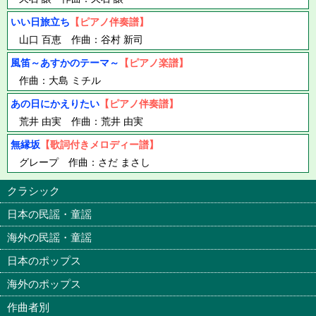
いい日旅立ち
【ピアノ伴奏譜】
山口 百恵 作曲：谷村 新司
風笛～あすかのテーマ～
【ピアノ楽譜】
作曲：大島 ミチル
あの日にかえりたい
【ピアノ伴奏譜】
荒井 由実 作曲：荒井 由実
無縁坂
【歌詞付きメロディー譜】
グレープ 作曲：さだ まさし
クラシック
日本の民謡・童謡
海外の民謡・童謡
日本のポップス
海外のポップス
作曲者別