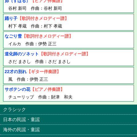
昴（すばる）
【ピアノ伴奏譜】
谷村 新司 作曲：谷村 新司
踊り子
【歌詞付きメロディー譜】
村下 孝蔵 作曲：村下 孝蔵
なごり雪
【歌詞付きメロディー譜】
イルカ 作曲：伊勢 正三
道化師のソネット
【歌詞付きメロディー譜】
さだ まさし 作曲：さだ まさし
22才の別れ
【ギター伴奏譜】
風 作曲：伊勢 正三
サボテンの花
【ピアノ伴奏譜】
チューリップ 作曲：財津 和夫
クラシック
日本の民謡・童謡
海外の民謡・童謡