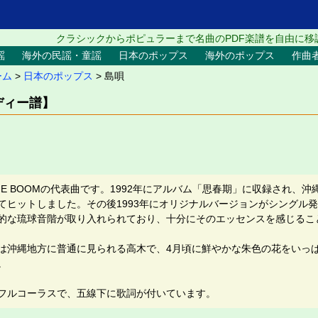
クラシックからポピュラーまで名曲のPDF楽譜を自由に移
謡
海外の民謡・童謡
日本のポップス
海外のポップス
作曲
ーム
>
日本のポップス
> 島唄
ディー譜】
E BOOMの代表曲です。1992年にアルバム「思春期」に収録され、
てヒットしました。その後1993年にオリジナルバージョンがシングル
的な琉球音階が取り入れられており、十分にそのエッセンスを感じるこ
は沖縄地方に普通に見られる高木で、4月頃に鮮やかな朱色の花をいっ
。
フルコーラスで、五線下に歌詞が付いています。