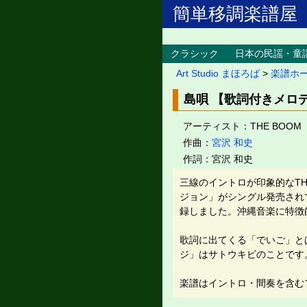
簡単移調楽譜屋
クラシック
日本の民謡・童
Art Studio まほろば
>
楽譜ホ
島唄 【歌詞付きメロ
アーティスト：THE BOOM
作曲：
宮沢 和史
作詞：宮沢 和史
三線のイントロが印象的なTH
ジョン」がシングル発売され
録しました。沖縄音楽に特徴
歌詞に出てくる「でいご」と
ジ」はサトウキビのことです
楽譜はイントロ・間奏を含む