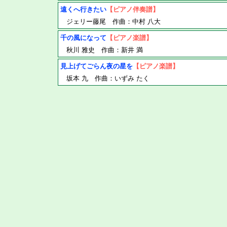
遠くへ行きたい
【ピアノ伴奏譜】
ジェリー藤尾 作曲：中村 八大
千の風になって
【ピアノ楽譜】
秋川 雅史 作曲：新井 満
見上げてごらん夜の星を
【ピアノ楽譜】
坂本 九 作曲：いずみ たく