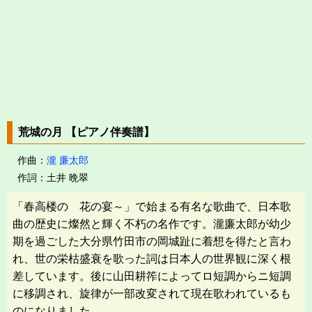
荒城の月 【ピアノ伴奏譜】
作曲：
瀧 廉太郎
作詞：土井 晩翠
「春高楼の 花の宴～」で始まる有名な歌曲で、日本歌
曲の歴史に燦然と輝く不朽の名作です。瀧廉太郎が幼少
期を過ごした大分県竹田市の岡城趾に着想を得たと言わ
れ、世の栄枯盛衰を歌った詞は日本人の世界観に深く根
差しています。後に山田耕筰によってロ短調からニ短調
に移調され、旋律が一部改変されて現在歌われているも
のになりました。