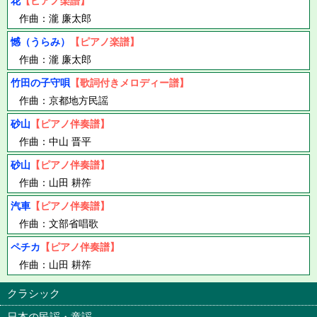
花
【ピアノ楽譜】
作曲：瀧 廉太郎
憾（うらみ）
【ピアノ楽譜】
作曲：瀧 廉太郎
竹田の子守唄
【歌詞付きメロディー譜】
作曲：京都地方民謡
砂山
【ピアノ伴奏譜】
作曲：中山 晋平
砂山
【ピアノ伴奏譜】
作曲：山田 耕筰
汽車
【ピアノ伴奏譜】
作曲：文部省唱歌
ペチカ
【ピアノ伴奏譜】
作曲：山田 耕筰
クラシック
日本の民謡・童謡