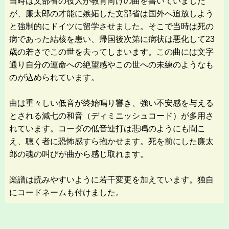
当時は文部省の役人が教育向けの曲を書いていました
が、廉太郎の才能に嫉妬した文部省は国外へ追放しよう
と強制的にドイツに留学させました。そこで当時は死の
病であった結核を患い、帰国後次第に病状は悪化して23
歳の若さでこの世を去ってしまいます。この曲には文字
通り自分の運命への絶望感やこの世への未練のようなも
のが込められています。
曲は重々しい低音が終始鳴り響き、強い不安感を与える
とされる減七の和音（ディミニッシュコード）が多用さ
れています。コーダの低音連打は悲鳴のようにも聞こ
え、聴く者に恐怖感すら抱かせます。死を前にした廉太
郎の魂の叫びが曲から感じ取れます。
楽譜は読みやすいように若干変更を加えています。独自
にコードネームも付けました。