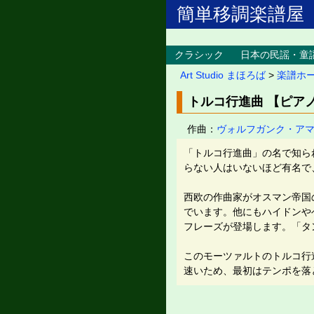
簡単移調楽譜屋
クラシック
日本の民謡・童
Art Studio まほろば
>
楽譜ホ
トルコ行進曲 【ピア
作曲：
ヴォルフガンク・ア
「トルコ行進曲」の名で知られ
らない人はいないほど有名で
西欧の作曲家がオスマン帝国
でいます。他にもハイドンや
フレーズが登場します。「タ
このモーツァルトのトルコ行
速いため、最初はテンポを落