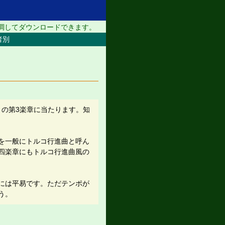
調してダウンロードできます。
者別
」の第3楽章に当たります。知
を一般にトルコ行進曲と呼ん
四楽章にもトルコ行進曲風の
には平易です。ただテンポが
う。