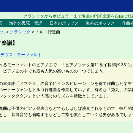
クラシックからポピュラーまで名曲のPDF楽譜を自由に移
謡
海外の民謡・童謡
日本のポップス
海外のポップス
作曲
ーム
>
クラシック
> トルコ行進曲
ノ楽譜】
マデウス・モーツァルト
るモーツァルトのピアノ曲で、「ピアノソナタ第11番イ長調(K.331)
、ピアノ曲の中でも最も人気の高いものの一つでしょう。
の軍楽隊「メフテル」の音楽にインスピレーションを得て作曲した楽曲
ベートーヴェンもトルコ行進曲を作曲しています。有名な「第九」の第
ンタンタタタン」という感じのリズムを特徴としています。
進曲は子供のピアノ発表会などでもしばしば演奏されるもので、技巧的
とし、装飾音符も省略するなどして指を慣らしていく必要があるでしょ