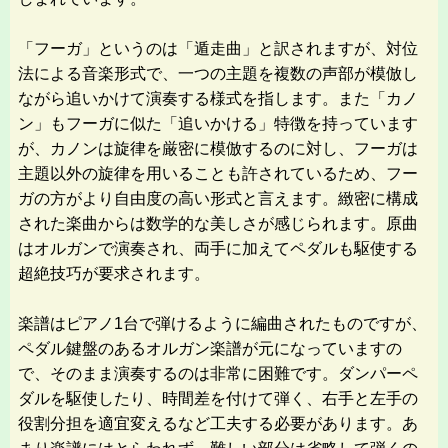
「フーガ」というのは「遁走曲」と訳されますが、対位
法による音楽形式で、一つの主題を複数の声部が模倣し
ながら追いかけて演奏する様式を指します。また「カノ
ン」もフーガに似た「追いかける」特徴を持っています
が、カノンは旋律を厳密に模倣するのに対し、フーガは
主題以外の旋律を用いることも許されているため、フー
ガの方がより自由度の高い形式と言えます。緻密に構成
された楽曲からは数学的な美しさが感じられます。原曲
はオルガンで演奏され、両手に加えてペダルも駆使する
超絶技巧が要求されます。
楽譜はピアノ1台で弾けるように編曲されたものですが、
ペダル鍵盤のあるオルガン楽譜が元になっていますの
で、そのまま演奏するのは非常に困難です。ダンパーペ
ダルを駆使したり、時間差を付けて弾く、右手と左手の
役割分担を適宜変えるなど工夫する必要があります。あ