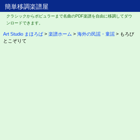
簡単移調楽譜屋
クラシックからポピュラーまで名曲のPDF楽譜を自由に移調してダウ
ンロードできます。
Art Studio まほろば
>
楽譜ホーム
>
海外の民謡・童謡
> もろび
とこぞりて