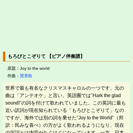
もろびとこぞりて 【ピアノ伴奏譜】
原題：Joy to the world
作曲：
賛美歌
世界で最も有名なクリスマスキャロルの一つです。元の
曲は「アンテオケ」と言い、英語圏では"Hark the glad
sound!"の詞を付けて歌われていました。この英詞に最も
近い訳詞が現在知られている「もろびとこぞりて」なの
ですが、海外では別の詞を乗せた"Joy to the World"（邦
訳：民みな喜べ）の方がよく歌われるようになり、現在
の訳詞とは内容がちぐはぐになっています。一方、日本