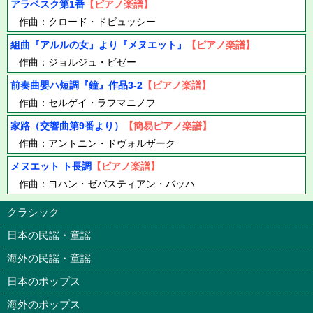
アラベスク第1番
【ピアノ楽譜】
作曲：クロード・ドビュッシー
組曲『アルルの女』より『メヌエット』
【ピアノ楽譜】
作曲：ジョルジュ・ビゼー
前奏曲嬰ハ短調『鐘』作品3-2
【ピアノ楽譜】
作曲：セルゲイ・ラフマニノフ
家路（交響曲第9番より）
【簡易ピアノ楽譜】
作曲：アントニン・ドヴォルザーク
メヌエット ト長調
【ピアノ楽譜】
作曲：ヨハン・ゼバスティアン・バッハ
クラシック
日本の民謡・童謡
海外の民謡・童謡
日本のポップス
海外のポップス