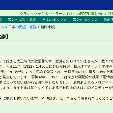
クラシックからポピュラーまで名曲のPDF楽譜を自由に移
謡
海外の民謡・童謡
日本のポップス
海外のポップス
作曲
ーム
>
日本の民謡・童謡
> 船頭小唄
奏譜】
」で始まる大正時代の歌謡曲です。意外と知られていませんが、数々の
。大正11年（1922）1月30日に野口が民謡「枯れすすき」として作
には女優・中山歌子によって初めて録音され、当時庶民の間に普及し始めた
が発生しています。昭和32年（1957）には東京映画配給の映画『雨情
手によって歌い継がれる流行歌となりました。哀愁あふれるメロディー
しょう。タイトルは知らなくてもある年齢以上の人はこのメロディーを
末に歌詞も付いています。MIDIはダルセーニョが再現されませんので