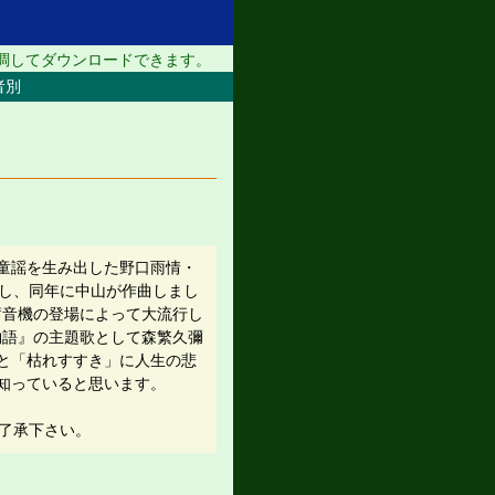
調してダウンロードできます。
者別
童謡を生み出した野口雨情・
詞し、同年に中山が作曲しまし
蓄音機の登場によって大流行し
物語』の主題歌として森繁久彌
と「枯れすすき」に人生の悲
知っていると思います。
ご了承下さい。