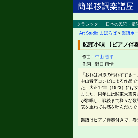
簡単移調楽譜屋
クラシック
日本の民謡・童
Art Studio まほろば
>
楽譜ホ
船頭小唄 【ピアノ伴
作曲：
中山 晋平
作詞：野口 雨情
「おれは河原の枯れすすき～
中山晋平コンビによる作品です
た。大正12年（1923）
ました。同年には関東大震災
が歌唱し、戦後まで様々な歌
哀を重ねて共感を呼んだので
楽譜はピアノ伴奏付きで、巻