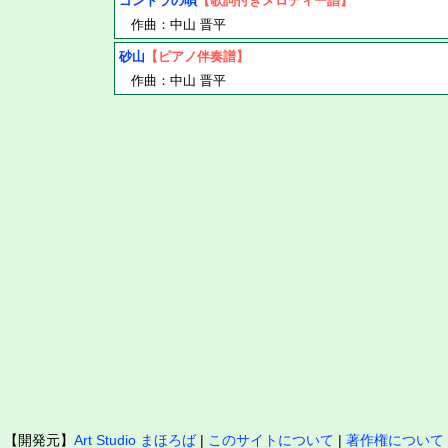
ゴンドラの唄
【歌詞付きメロディー譜】
作曲：中山 晋平
砂山
【ピアノ伴奏譜】
作曲：中山 晋平
【開発元】
Art Studio まほろば
|
このサイトについて
|
著作権について